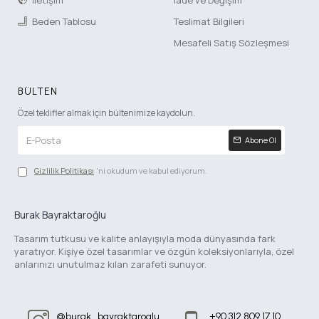
Beden Tablosu
Teslimat Bilgileri
Mesafeli Satış Sözleşmesi
BÜLTEN
Özel teklifler almak için bültenimize kaydolun.
Abone Ol
Gizlilik Politikası
'ni okudum ve kabul ediyorum.
Burak Bayraktaroğlu
Tasarım tutkusu ve kalite anlayışıyla moda dünyasında fark
yaratıyor. Kişiye özel tasarımlar ve özgün koleksiyonlarıyla, özel
anlarınızı unutulmaz kılan zarafeti sunuyor.
@burak_bayraktaroglu
+90 312 809 17 10