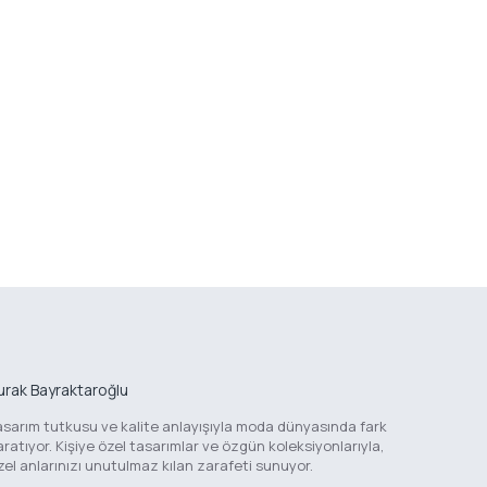
urak Bayraktaroğlu
asarım tutkusu ve kalite anlayışıyla moda dünyasında fark
aratıyor. Kişiye özel tasarımlar ve özgün koleksiyonlarıyla,
zel anlarınızı unutulmaz kılan zarafeti sunuyor.