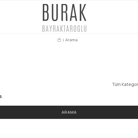
Arama
a.
ARAMA