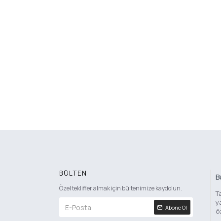
BÜLTEN
B
Özel teklifler almak için bültenimize kaydolun.
T
y
Abone Ol
ö