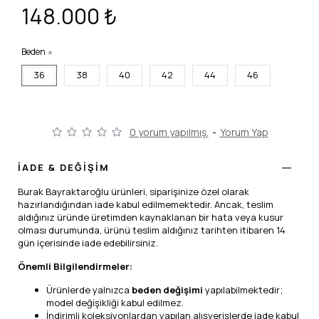
148.000 ₺
Beden
36
38
40
42
44
46
0 yorum yapılmış.
-
Yorum Yap
İADE & DEĞİŞİM
Burak Bayraktaroğlu ürünleri, siparişinize özel olarak
hazırlandığından iade kabul edilmemektedir. Ancak, teslim
aldığınız üründe üretimden kaynaklanan bir hata veya kusur
olması durumunda, ürünü teslim aldığınız tarihten itibaren 14
gün içerisinde iade edebilirsiniz.
Önemli Bilgilendirmeler:
Ürünlerde yalnızca
beden değişimi
yapılabilmektedir;
model değişikliği kabul edilmez.
İndirimli koleksiyonlardan yapılan alışverişlerde iade kabul