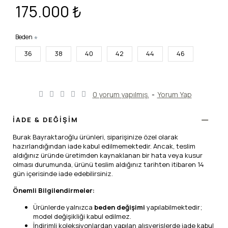
175.000 ₺
Beden
36
38
40
42
44
46
0 yorum yapılmış.
-
Yorum Yap
İADE & DEĞİŞİM
Burak Bayraktaroğlu ürünleri, siparişinize özel olarak
hazırlandığından iade kabul edilmemektedir. Ancak, teslim
aldığınız üründe üretimden kaynaklanan bir hata veya kusur
olması durumunda, ürünü teslim aldığınız tarihten itibaren 14
gün içerisinde iade edebilirsiniz.
Önemli Bilgilendirmeler:
Ürünlerde yalnızca
beden değişimi
yapılabilmektedir;
model değişikliği kabul edilmez.
İndirimli koleksiyonlardan yapılan alışverişlerde iade kabul