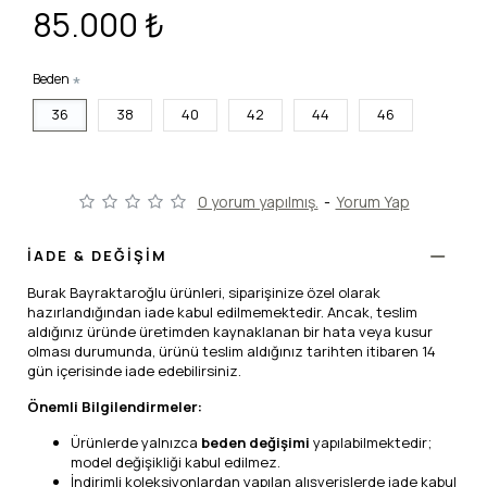
85.000 ₺
Beden
36
38
40
42
44
46
0 yorum yapılmış.
-
Yorum Yap
İADE & DEĞİŞİM
Burak Bayraktaroğlu ürünleri, siparişinize özel olarak
hazırlandığından iade kabul edilmemektedir. Ancak, teslim
aldığınız üründe üretimden kaynaklanan bir hata veya kusur
olması durumunda, ürünü teslim aldığınız tarihten itibaren 14
gün içerisinde iade edebilirsiniz.
Önemli Bilgilendirmeler:
Ürünlerde yalnızca
beden değişimi
yapılabilmektedir;
model değişikliği kabul edilmez.
İndirimli koleksiyonlardan yapılan alışverişlerde iade kabul