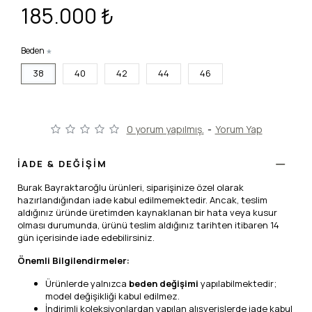
185.000 ₺
Beden
38
40
42
44
46
0 yorum yapılmış.
-
Yorum Yap
İADE & DEĞİŞİM
Burak Bayraktaroğlu ürünleri, siparişinize özel olarak
hazırlandığından iade kabul edilmemektedir. Ancak, teslim
aldığınız üründe üretimden kaynaklanan bir hata veya kusur
olması durumunda, ürünü teslim aldığınız tarihten itibaren 14
gün içerisinde iade edebilirsiniz.
Önemli Bilgilendirmeler:
Ürünlerde yalnızca
beden değişimi
yapılabilmektedir;
model değişikliği kabul edilmez.
İndirimli koleksiyonlardan yapılan alışverişlerde iade kabul